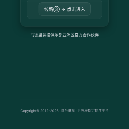
线路③ → 点击进入
马德里竞技俱乐部亚洲区官方合作伙伴
Copyright© 2012-2026 · 稳台推荐 · 世界杯指定投注平台